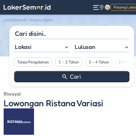
Pasang Loke
Gelap
LokerSemar.id
>
Ristana Variasi
Lokasi
Lulusan
Tanpa Pengalaman
1 – 2 Tahun
3 – 4 Tahun
5 Tahun L
Riwayat
Lowongan
Ristana Variasi