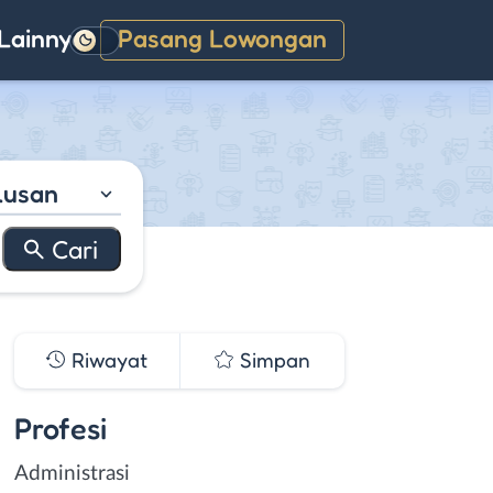
Lainnya
Pasang Lowongan
Gelap
lusan
Riwayat
Simpan
Profesi
Administrasi