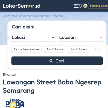
Pasang Loke
Gelap
LokerSemar.id
>
Street Boba Ngesrep Semarang
Lokasi
Lulusan
Tanpa Pengalaman
1 – 2 Tahun
3 – 4 Tahun
5 Tahun L
Riwayat
Lowongan
Street Boba Ngesrep
Semarang