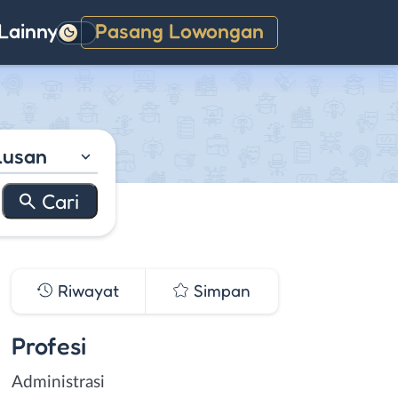
Lainnya
Pasang Lowongan
Gelap
lusan
Riwayat
Simpan
Profesi
Administrasi