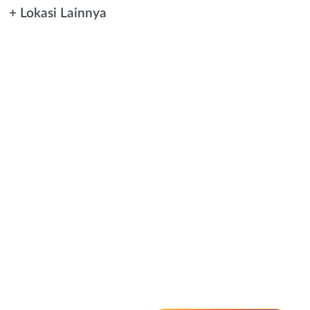
+ Lokasi Lainnya
Instagram
WhatsApp
X - Twitter
Telegram
Kanal Lainnya..