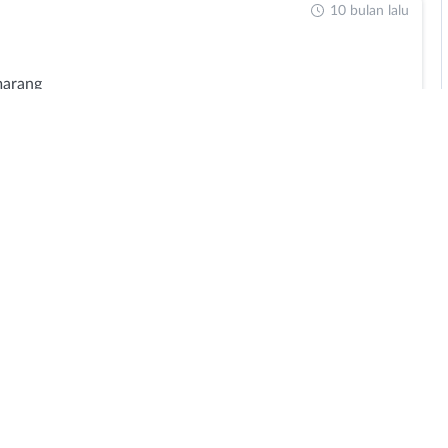
10 bulan lalu
marang
11 bulan lalu
marang
11 bulan lalu
marang
1 tahun lalu
eparation
esign Grafis