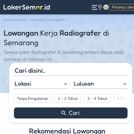
Pasang Loke
Gelap
LokerSemar.id
>
Lowongan Radiografer
Lowongan
Kerja
Radiografer
di
Semarang
Semua Loker Radiografer di Semarang terbaru dapat anda
temukan di halaman ini
Lokasi
Lulusan
Tanpa Pengalaman
1 – 2 Tahun
3 – 4 Tahun
5 Tahun L
Rekomendasi Lowongan