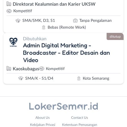
Direktorat Kealumnian dan Karier UKSW
Kompetitif
SMA/SMK, D3, S1
Tanpa Pengalaman
Bebas (Remote Work)
ditutup
Dibutuhkan
Admin Digital Marketing -
Broadcaster - Editor Desain dan
Video
Kaoskubagus
Kompetitif
SMA/K - S1/D4
Kota Semarang
Administrasi
Banjarnegara
About Us
Contact Us
Ahli
Banyumas
Kebijakan Privasi
Ketentuan Pemasangan