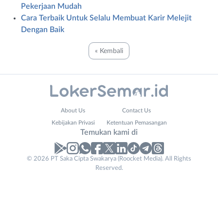
Pekerjaan Mudah
Cara Terbaik Untuk Selalu Membuat Karir Melejit
Dengan Baik
« Kembali
Administrasi
Banjarnegara
About Us
Contact Us
Ahli
Banyumas
Kebijakan Privasi
Ketentuan Pemasangan
Gizi
Batang
Temukan kami di
Ahli
Bebas
Kecantikan
(Remote
© 2026 PT Saka Cipta Swakarya (Roocket Media). All Rights
Analis
Work)
Reserved.
/
Blora
Peneliti
Boyolali
Animator
Brebes
Apoteker
Cilacap