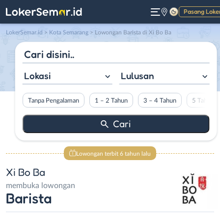
Pasang Loke
Gelap
LokerSemar.id
>
Kota Semarang
> Lowongan Barista di Xi Bo Ba
Lokasi
Lulusan
Tanpa Pengalaman
1 – 2 Tahun
3 – 4 Tahun
5 Tahun L
Lowongan terbit 6 tahun lalu
Xi Bo Ba
membuka lowongan
Barista