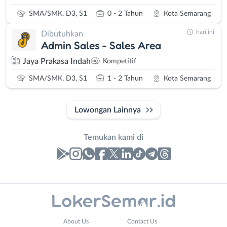
SMA/SMK, D3, S1
0 - 2 Tahun
Kota Semarang
hari ini
Dibutuhkan
Admin Sales - Sales Area
Jaya Prakasa Indah
Kompetitif
SMA/SMK, D3, S1
1 - 2 Tahun
Kota Semarang
Lowongan Lainnya
Temukan kami di
Laporan
Lowongan
Administrasi
Banjarnegara
Nama
About Us
Contact Us
Ahli
Banyumas