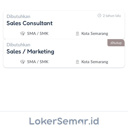
2 tahun lalu
Dibutuhkan
Sales Consultant
SMA / SMK
Kota Semarang
ditutup
Dibutuhkan
Sales / Marketing
SMA / SMK
Kota Semarang
Administrasi
Banjarnegara
Instagram
WhatsApp
Ahli
Banyumas
X - Twitter
Telegram
Gizi
Batang
Ahli
Bebas
Kanal Lainnya..
Kecantikan
(Remote