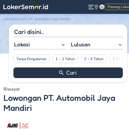
Pasang Loke
Gelap
LokerSemar.id
>
PT. Automobil Jaya Mandiri
Lokasi
Lulusan
Tanpa Pengalaman
1 – 2 Tahun
3 – 4 Tahun
5 Tahun L
Riwayat
Lowongan
PT. Automobil Jaya
Mandiri